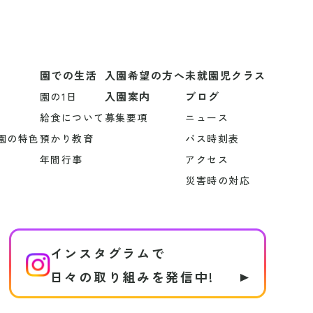
園での生活
入園希望の方へ
未就園児クラス
入園案内
ブログ
園の1日
給食について
募集要項
ニュース
園の特色
預かり教育
バス時刻表
年間行事
アクセス
災害時の対応
インスタグラムで
日々の取り組みを発信中!