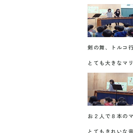
剣の舞、トルコ
とても大きなマ
お２人で８本の
とてもきれいな