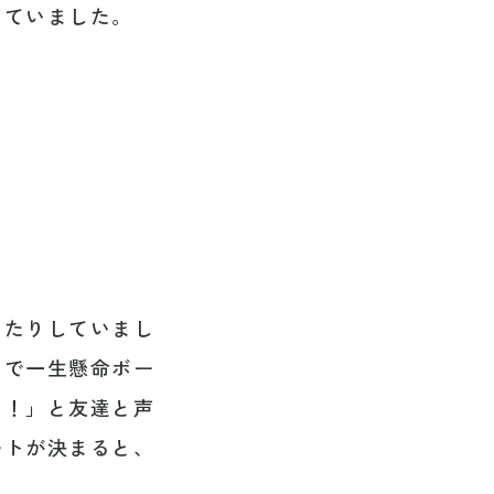
っていました。
めたりしていまし
なで一生懸命ボー
ス！」と友達と声
ートが決まると、