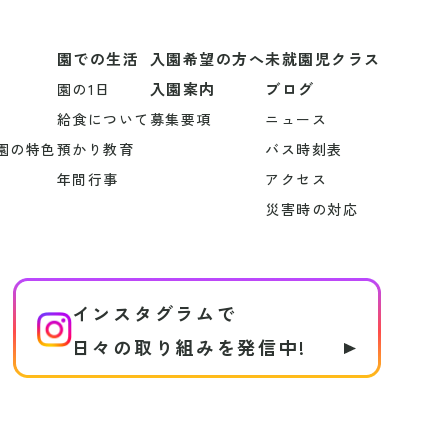
園での生活
入園希望の方へ
未就園児クラス
入園案内
ブログ
園の1日
給食について
募集要項
ニュース
園の特色
預かり教育
バス時刻表
年間行事
アクセス
災害時の対応
インスタグラムで
日々の取り組みを発信中!